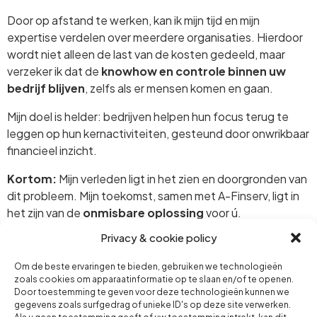
Door op afstand te werken, kan ik mijn tijd en mijn
expertise verdelen over meerdere organisaties. Hierdoor
wordt niet alleen de last van de kosten gedeeld, maar
verzeker ik dat de
knowhow en controle binnen uw
bedrijf blijven
, zelfs als er mensen komen en gaan.
Mijn doel is helder: bedrijven helpen hun focus terug te
leggen op hun kernactiviteiten, gesteund door onwrikbaar
financieel inzicht.
Kortom:
Mijn verleden ligt in het zien en doorgronden van
dit probleem. Mijn toekomst, samen met A-Finserv, ligt in
het zijn van de
onmisbare oplossing
voor ú.
Privacy & cookie policy
Om de beste ervaringen te bieden, gebruiken we technologieën
zoals cookies om apparaatinformatie op te slaan en/of te openen.
Door toestemming te geven voor deze technologieën kunnen we
A-Finserv
Neem contact op
gegevens zoals surfgedrag of unieke ID's op deze site verwerken.